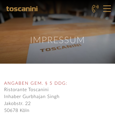
IMPRESSUM
ANGABEN GEM. § 5 DDG:
Ristorante Toscanini
Inhaber
Gurbhajan
Singh
Jakobstr. 22
50678
Köln