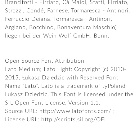
Branciforti - Firriato, Cà Maiol, Statti, Firriato,
Strozzi, Condé, Farnese, Tormaresca - Antinori,
Ferruccio Deiana, Tormaresca - Antinori,
Argiano, Bocchino, Bonaventura Maschio)
liegen bei der Wein Wolf GmbH, Bonn.
START
Open Source Font Attribution:
Lato Medium; Lato Light: Copyright (c) 2010-
ÜBER UNS
2015, Łukasz Dziedzic with Reserved Font
Name "Lato". Lato is a trademark of tyPoland
Lukasz Dziedzic. This Font is licensed under the
SPEISEN
SIL Open Font License, Version 1.1.
Source URL:
http://www.latofonts.com/
;
License URL:
http://scripts.sil.org/OFL
GETRÄNKE